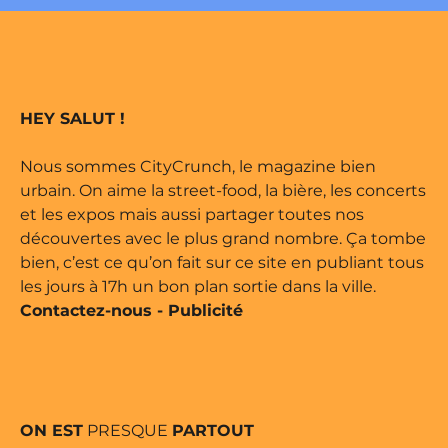
édité par Buena Onda Web •
arque déposée • Tous droits
HEY SALUT !
édité par Buena Onda Web •
Nous sommes CityCrunch, le magazine bien
urbain. On aime la street-food, la bière, les concerts
et les expos mais aussi partager toutes nos
découvertes avec le plus grand nombre. Ça tombe
bien, c’est ce qu’on fait sur ce site en publiant tous
les jours à 17h un bon plan sortie dans la ville.
Contactez-nous
-
Publicité
ON EST
PRESQUE
PARTOUT