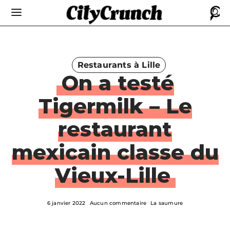
Restaurants à Lille
On a testé
Tigermilk – Le
restaurant
mexicain classe du
Vieux-Lille
6 janvier 2022
Aucun commentaire
La saumure