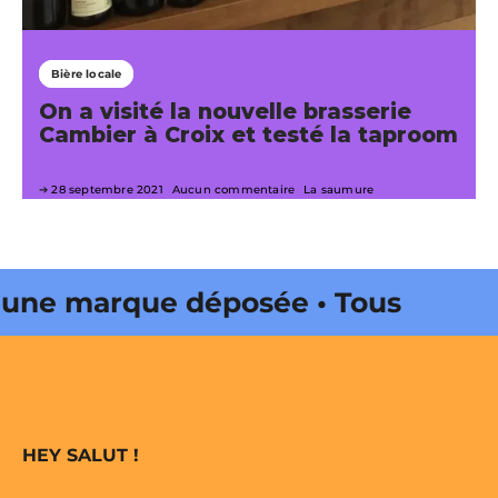
Bière locale
On a visité la nouvelle brasserie
Cambier à Croix et testé la taproom
28 septembre 2021
Aucun commentaire
La saumure
ne marque déposée • Tous droits
ine édité par Buena Onda Web •
ne marque déposée • Tous droits
HEY SALUT !