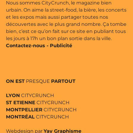
ine édité par Buena Onda Web •
Nous sommes CityCrunch, le magazine bien
urbain. On aime la street-food, la bière, les concerts
et les expos mais aussi partager toutes nos
découvertes avec le plus grand nombre. Ça tombe
bien, c’est ce qu’on fait sur ce site en publiant tous
les jours à 17h un bon plan sortie dans la ville.
Contactez-nous
-
Publicité
ON EST
PRESQUE
PARTOUT
LYON
CITYCRUNCH
ST ETIENNE
CITYCRUNCH
MONTPELLIER
CITYCRUNCH
MONTRÉAL
CITYCRUNCH
Webdesign par
Yay Graphisme