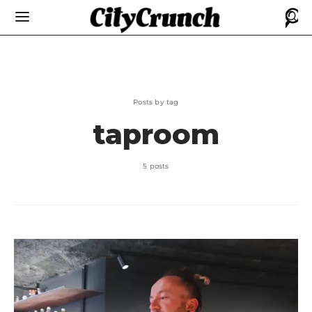
Posts by tag
taproom
5 posts