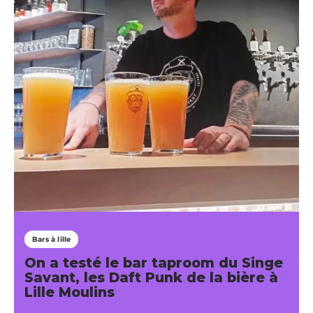
Bars à lille
On a testé le bar taproom du Singe
Savant, les Daft Punk de la bière à
Lille Moulins