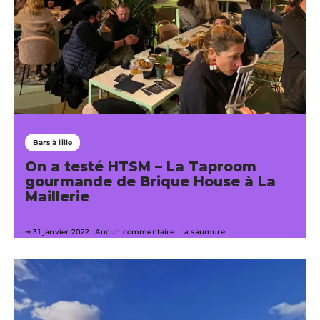
Bars à lille
On a testé HTSM – La Taproom
gourmande de Brique House à La
Maillerie
31 janvier 2022
Aucun commentaire
La saumure