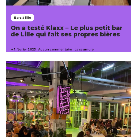
Bars à lille
On a testé Klaxx – Le plus petit bar
de Lille qui fait ses propres bières
1 février 2023
Aucun commentaire
La saumure