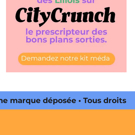
marque déposée • Tous droits
e édité par Buena Onda Web •