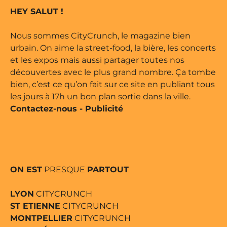
marque déposée • Tous droits
HEY SALUT !
e édité par Buena Onda Web •
Nous sommes CityCrunch, le magazine bien
urbain. On aime la street-food, la bière, les concerts
et les expos mais aussi partager toutes nos
découvertes avec le plus grand nombre. Ça tombe
bien, c’est ce qu’on fait sur ce site en publiant tous
les jours à 17h un bon plan sortie dans la ville.
Contactez-nous
-
Publicité
ON EST
PRESQUE
PARTOUT
LYON
CITYCRUNCH
ST ETIENNE
CITYCRUNCH
MONTPELLIER
CITYCRUNCH