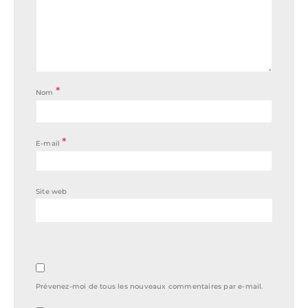
*
Nom
*
E-mail
Site web
Prévenez-moi de tous les nouveaux commentaires par e-mail.