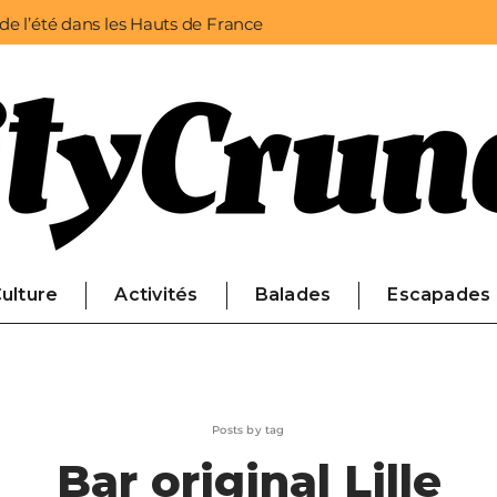
 de l’été dans les Hauts de France
ulture
Activités
Balades
Escapades
Posts by tag
Bar original Lille