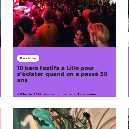
Bars à lille
10 bars festifs à Lille pour
s’éclater quand on a passé 30
ans
8 février 2024
Aucun commentaire
La saumure