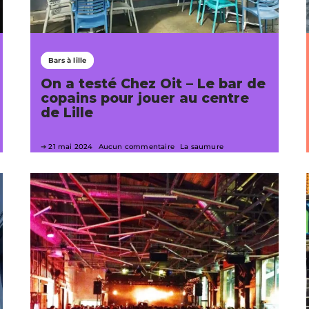
Bars à lille
On a testé Chez Oit – Le bar de
copains pour jouer au centre
de Lille
21 mai 2024
Aucun commentaire
La saumure