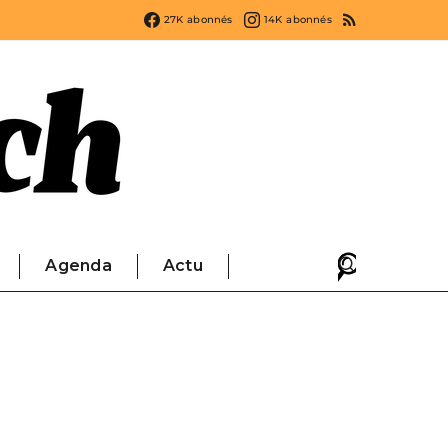
27K
abonnés
14K
abonnés
Agenda
Actu