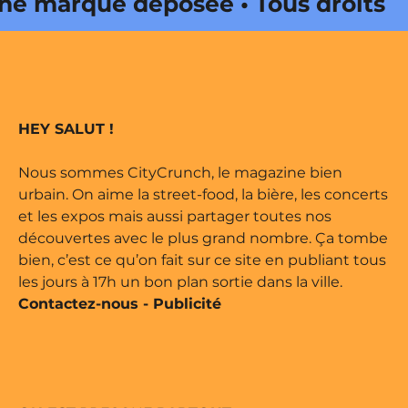
e marque déposée • Tous droits
ne édité par Buena Onda Web •
e marque déposée • Tous droits
HEY SALUT !
ne édité par Buena Onda Web •
Nous sommes CityCrunch, le magazine bien
urbain. On aime la street-food, la bière, les concerts
et les expos mais aussi partager toutes nos
découvertes avec le plus grand nombre. Ça tombe
bien, c’est ce qu’on fait sur ce site en publiant tous
les jours à 17h un bon plan sortie dans la ville.
Contactez-nous
-
Publicité