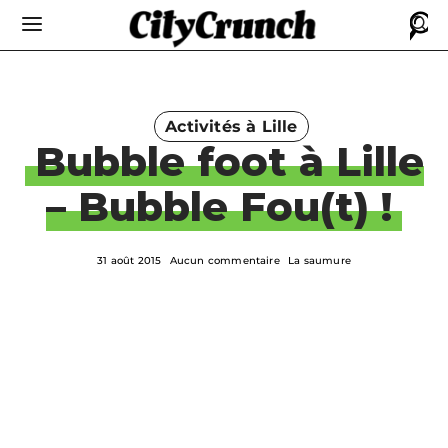
Activités à Lille
Bubble foot à Lille
– Bubble Fou(t) !
31 août 2015
Aucun commentaire
La saumure