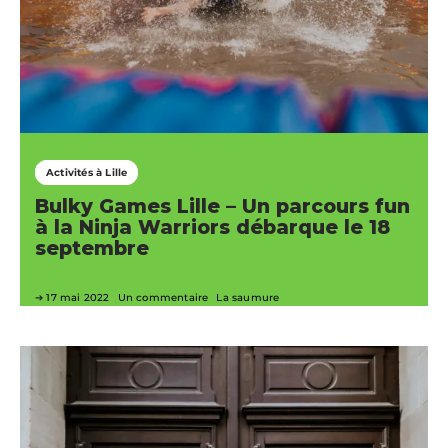
Activités à Lille
Bulky Games Lille – Un parcours fun
à la Ninja Warriors débarque le 18
septembre
17 mai 2022
Un commentaire
La saumure