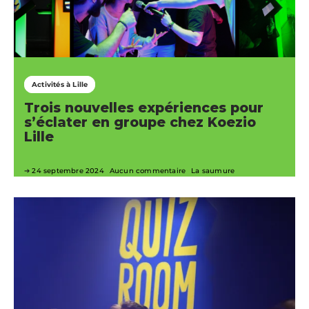
Activités à Lille
Trois nouvelles expériences pour
s’éclater en groupe chez Koezio
Lille
24 septembre 2024
Aucun commentaire
La saumure