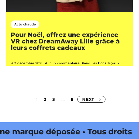
Actu chaude
Pour Noël, offrez une expérience
VR chez DreamAway Lille grâce à
leurs coffrets cadeaux
2 décembre 2021
Aucun commentaire
Pandi les Bons Tuyaux
Pagination
1
2
3
…
8
NEXT
des
publications
arque déposée • Tous droits