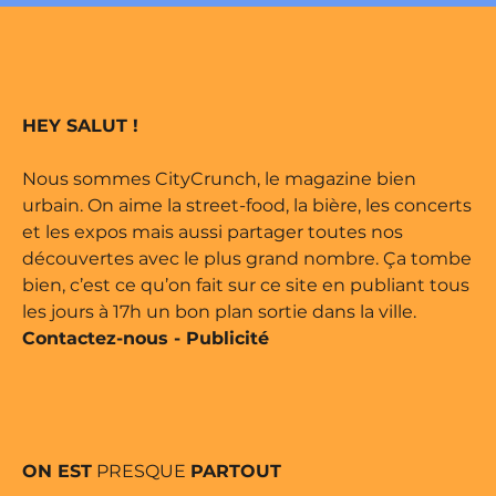
édité par Buena Onda Web •
arque déposée • Tous droits
HEY SALUT !
édité par Buena Onda Web •
Nous sommes CityCrunch, le magazine bien
urbain. On aime la street-food, la bière, les concerts
et les expos mais aussi partager toutes nos
découvertes avec le plus grand nombre. Ça tombe
bien, c’est ce qu’on fait sur ce site en publiant tous
les jours à 17h un bon plan sortie dans la ville.
Contactez-nous
-
Publicité
ON EST
PRESQUE
PARTOUT