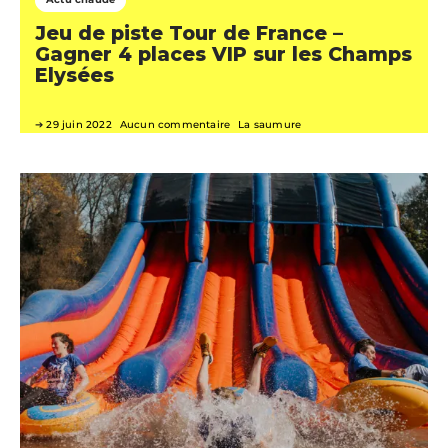
Jeu de piste Tour de France –
Gagner 4 places VIP sur les Champs
Elysées
29 juin 2022
Aucun commentaire
La saumure