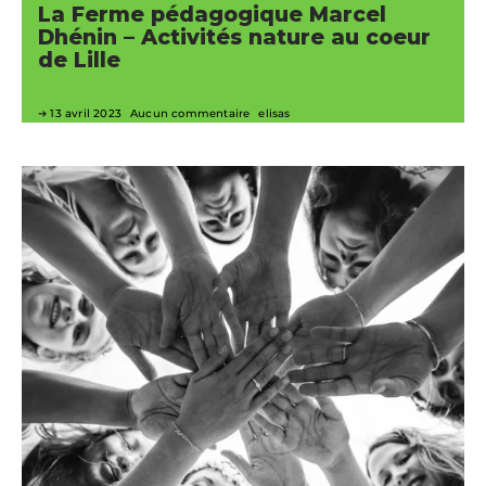
La Ferme pédagogique Marcel
Dhénin – Activités nature au coeur
de Lille
13 avril 2023
Aucun commentaire
elisas