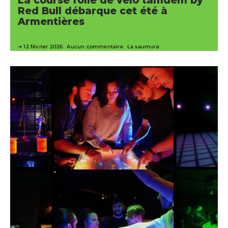
La course folle de vélo tamdem by
Red Bull débarque cet été à
Armentières
12 février 2026
Aucun commentaire
La saumure