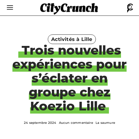
Activités à Lille
Trois nouvelles
expériences pour
s’éclater en
groupe chez
Koezio Lille
24 septembre 2024
Aucun commentaire
La saumure