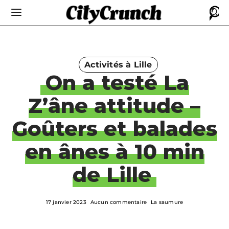
Activités à Lille
On a testé La
Z’âne attitude –
Goûters et balades
en ânes à 10 min
de Lille
17 janvier 2023
Aucun commentaire
La saumure