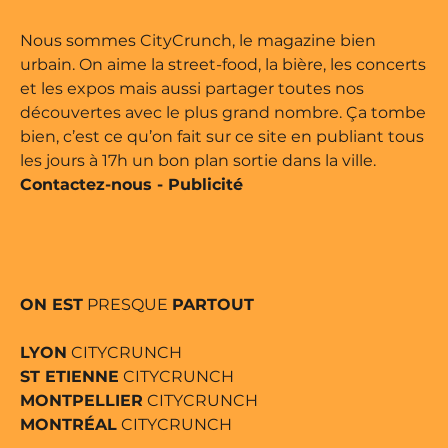
e édité par Buena Onda Web •
Nous sommes CityCrunch, le magazine bien
urbain. On aime la street-food, la bière, les concerts
et les expos mais aussi partager toutes nos
découvertes avec le plus grand nombre. Ça tombe
bien, c’est ce qu’on fait sur ce site en publiant tous
les jours à 17h un bon plan sortie dans la ville.
Contactez-nous
-
Publicité
ON EST
PRESQUE
PARTOUT
LYON
CITYCRUNCH
ST ETIENNE
CITYCRUNCH
MONTPELLIER
CITYCRUNCH
MONTRÉAL
CITYCRUNCH