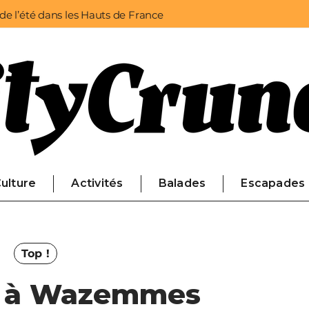
 de l’été dans les Hauts de France
ulture
Activités
Balades
Escapades
Top !
n à Wazemmes