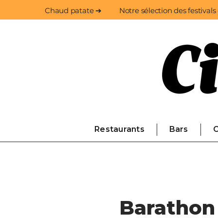
Chaud patate ➔
Notre sélection des festivals
Restaurants
Bars
C
Baratho