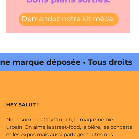
 marque déposée • Tous droits
e édité par Buena Onda Web •
 marque déposée • Tous droits
HEY SALUT !
e édité par Buena Onda Web •
Nous sommes CityCrunch, le magazine bien
urbain. On aime la street-food, la bière, les concerts
et les expos mais aussi partager toutes nos