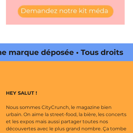
 marque déposée • Tous droits
e édité par Buena Onda Web •
 marque déposée • Tous droits
HEY SALUT !
e édité par Buena Onda Web •
Nous sommes CityCrunch, le magazine bien
urbain. On aime la street-food, la bière, les concerts
et les expos mais aussi partager toutes nos
découvertes avec le plus grand nombre. Ça tombe