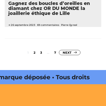
Gagnez des boucles d’oreilles en
diamant chez OR DU MONDE la
joaillerie éthique de Lille
26 septembre 2023
69 commentaires
Pierre Qyrool
Pagination
1
2
3
…
7
NEXT
des
publications
e déposée • Tous droits réservés
ena Onda Web • CityCrunch est
us droits réservés • Magazine