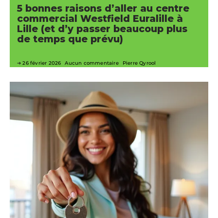
5 bonnes raisons d’aller au centre
commercial Westfield Euralille à
Lille (et d’y passer beaucoup plus
de temps que prévu)
26 février 2026
Aucun commentaire
Pierre Qyrool