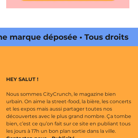
marque déposée • Tous droits
 édité par Buena Onda Web •
marque déposée • Tous droits
HEY SALUT !
 édité par Buena Onda Web •
Nous sommes CityCrunch, le magazine bien
urbain. On aime la street-food, la bière, les concerts
et les expos mais aussi partager toutes nos
découvertes avec le plus grand nombre. Ça tombe
bien, c’est ce qu’on fait sur ce site en publiant tous
les jours à 17h un bon plan sortie dans la ville.