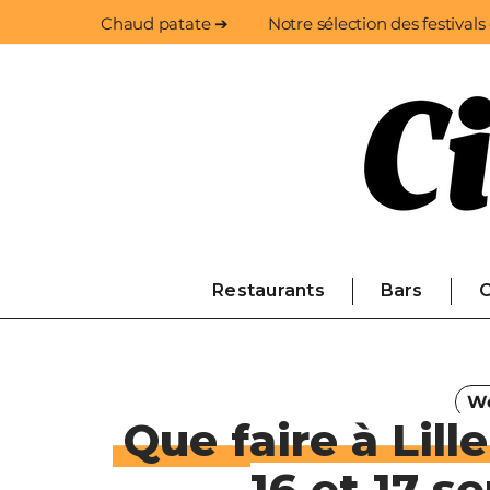
Chaud patate ➔
Notre sélection des festivals
Restaurants
Bars
C
We
Que faire à Lill
16 et 17 s