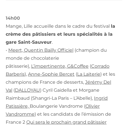
14h00
Mange, Lille accueille dans le cadre du festival
la
crème des pâtissiers et leurs spécialités à la
gare Saint-Sauveur
.
•
Meert,
Quentin Bailly Officiel
(champion du
monde de chocolaterie
pâtisserie),
L’impertinente,
G&Coffee
(
Corrado
Barberis
),
Anne-Sophie Bercet
(
La Laiterie
) et les
champions de France de desserts,
Jérémy Del
Val
(
DALLOYAU
) Cyril Gaidella et Morgane
Raimbaud (Shangri-La Paris – L’Abelle),
Ingrid
Patissière,
Boulangerie Vandrome (
Olivier
Vandromme
) et les candidats de l’émission de
France 2
Qui sera le prochain grand pâtissier