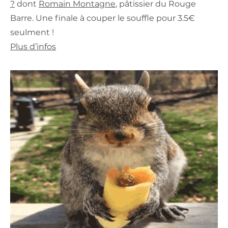
?
dont
Romain Montagne
, pâtissier du Rouge
Barre. Une finale à couper le souffle pour 3.5€
seulment !
Plus d’infos