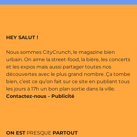
e édité par Buena Onda Web •
 marque déposée • Tous droits
HEY SALUT !
e édité par Buena Onda Web •
Nous sommes CityCrunch, le magazine bien
urbain. On aime la street-food, la bière, les concerts
et les expos mais aussi partager toutes nos
découvertes avec le plus grand nombre. Ça tombe
bien, c’est ce qu’on fait sur ce site en publiant tous
les jours à 17h un bon plan sortie dans la ville.
Contactez-nous
-
Publicité
ON EST
PRESQUE
PARTOUT