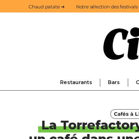
Chaud patate ➔
Notre sélection des festivals
Restaurants
Bars
C
Cafés à Li
La Torrefactor
un café dans une 