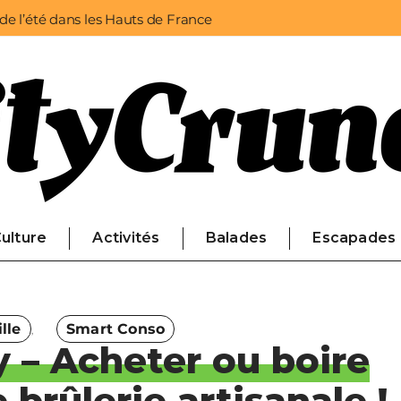
 de l’été dans les Hauts de France
ulture
Activités
Balades
Escapades
lle
Smart Conso
y – Acheter ou boire
brûlerie artisanale !