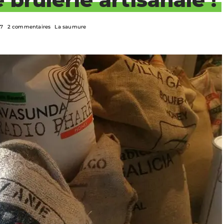
17
2 commentaires
La saumure