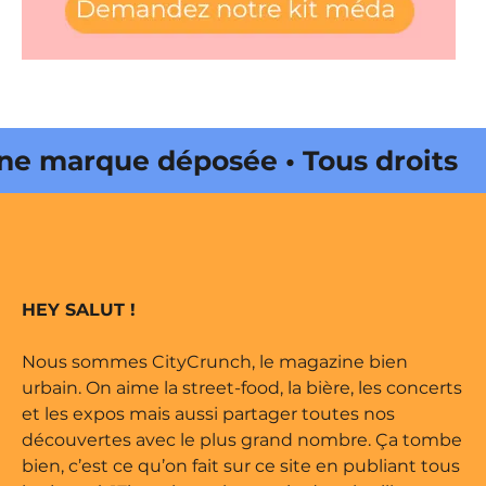
marque déposée • Tous droits
 édité par Buena Onda Web •
marque déposée • Tous droits
HEY SALUT !
 édité par Buena Onda Web •
Nous sommes CityCrunch, le magazine bien
urbain. On aime la street-food, la bière, les concerts
et les expos mais aussi partager toutes nos
découvertes avec le plus grand nombre. Ça tombe
bien, c’est ce qu’on fait sur ce site en publiant tous