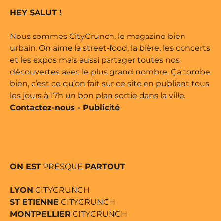
rque déposée • Tous droits
HEY SALUT !
dité par Buena Onda Web •
Nous sommes CityCrunch, le magazine bien
urbain. On aime la street-food, la bière, les concerts
et les expos mais aussi partager toutes nos
découvertes avec le plus grand nombre. Ça tombe
bien, c’est ce qu’on fait sur ce site en publiant tous
les jours à 17h un bon plan sortie dans la ville.
Contactez-nous
-
Publicité
ON EST
PRESQUE
PARTOUT
LYON
CITYCRUNCH
ST ETIENNE
CITYCRUNCH
MONTPELLIER
CITYCRUNCH