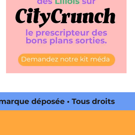
rque déposée • Tous droits
dité par Buena Onda Web •