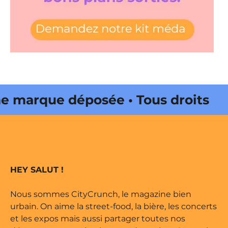
marque déposée • Tous droits
 édité par Buena Onda Web •
marque déposée • Tous droits
HEY SALUT !
 édité par Buena Onda Web •
Nous sommes CityCrunch, le magazine bien
urbain. On aime la street-food, la bière, les concerts
et les expos mais aussi partager toutes nos