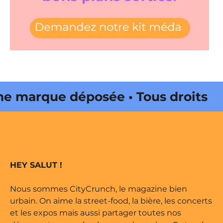
marque déposée • Tous droits
 édité par Buena Onda Web •
marque déposée • Tous droits
HEY SALUT !
 édité par Buena Onda Web •
Nous sommes CityCrunch, le magazine bien
urbain. On aime la street-food, la bière, les concerts
et les expos mais aussi partager toutes nos