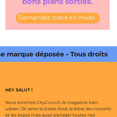
marque déposée • Tous droits
 édité par Buena Onda Web •
marque déposée • Tous droits
HEY SALUT !
 édité par Buena Onda Web •
Nous sommes CityCrunch, le magazine bien
urbain. On aime la street-food, la bière, les concerts
et les expos mais aussi partager toutes nos