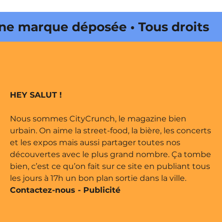
 marque déposée • Tous droits
e édité par Buena Onda Web •
 marque déposée • Tous droits
HEY SALUT !
e édité par Buena Onda Web •
Nous sommes CityCrunch, le magazine bien
urbain. On aime la street-food, la bière, les concerts
et les expos mais aussi partager toutes nos
découvertes avec le plus grand nombre. Ça tombe
bien, c’est ce qu’on fait sur ce site en publiant tous
les jours à 17h un bon plan sortie dans la ville.
Contactez-nous
-
Publicité