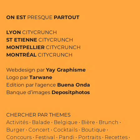
ON EST
PRESQUE
PARTOUT
LYON
CITYCRUNCH
ST ETIENNE
CITYCRUNCH
MONTPELLIER
CITYCRUNCH
MONTRÉAL
CITYCRUNCH
Webdesign par
Yay Graphisme
Logo par
Tarwane
Edition par l'agence
Buena Onda
Banque d’images
Depositphotos
CHERCHER PAR THEMES
Activités
•
Balade
•
Belgique
•
Bière
•
Brunch
•
Burger
•
Concert
•
Cocktails
•
Boutique
•
Concours
•
Festival
•
Pandi
•
Portraits
•
Recettes
•