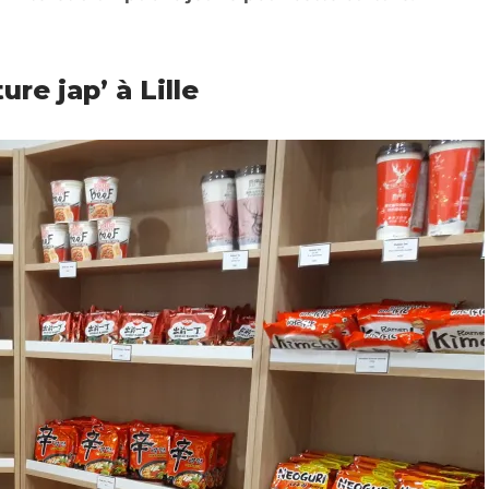
re jap’ à Lille