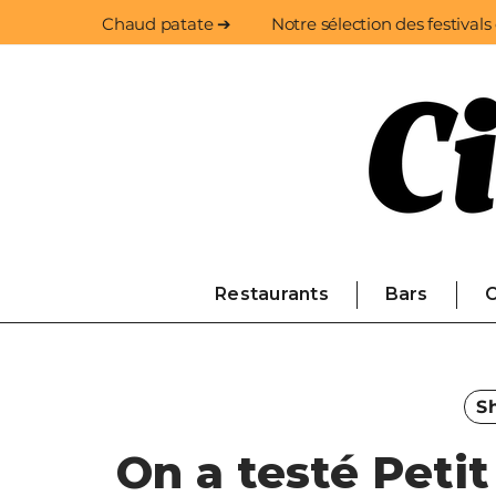
Chaud patate ➔
Notre sélection des festivals
Restaurants
Bars
C
Sh
On a testé Petit