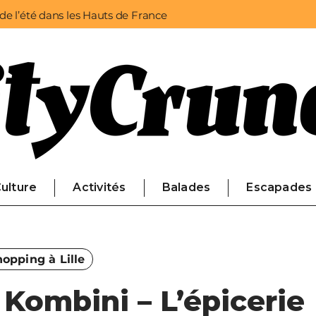
 de l’été dans les Hauts de France
ulture
Activités
Balades
Escapades
opping à Lille
 Kombini – L’épicerie