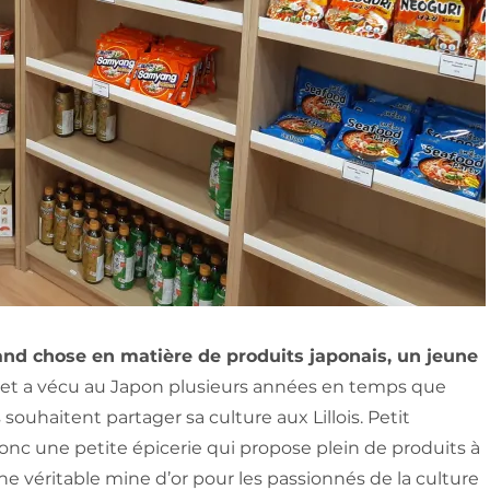
grand chose en matière de produits japonais, un jeune
is et a vécu au Japon plusieurs années en temps que
souhaitent partager sa culture aux Lillois. Petit
onc une petite épicerie qui propose plein de produits à
ne véritable mine d’or pour les passionnés de la culture