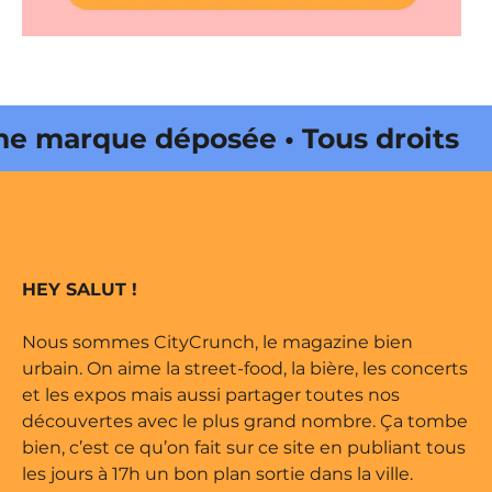
 marque déposée • Tous droits
e édité par Buena Onda Web •
 marque déposée • Tous droits
HEY SALUT !
e édité par Buena Onda Web •
Nous sommes CityCrunch, le magazine bien
urbain. On aime la street-food, la bière, les concerts
et les expos mais aussi partager toutes nos
découvertes avec le plus grand nombre. Ça tombe
bien, c’est ce qu’on fait sur ce site en publiant tous
les jours à 17h un bon plan sortie dans la ville.