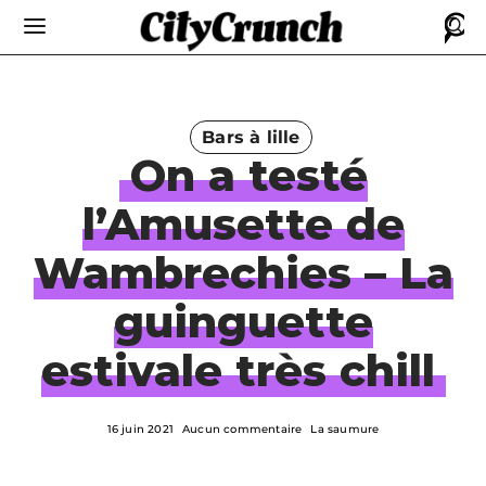
Bars à lille
On a testé
l’Amusette de
Wambrechies – La
guinguette
estivale très chill
16 juin 2021
Aucun commentaire
La saumure