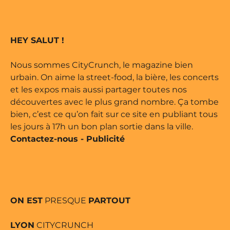
 édité par Buena Onda Web •
marque déposée • Tous droits
HEY SALUT !
 édité par Buena Onda Web •
Nous sommes CityCrunch, le magazine bien
urbain. On aime la street-food, la bière, les concerts
et les expos mais aussi partager toutes nos
découvertes avec le plus grand nombre. Ça tombe
bien, c’est ce qu’on fait sur ce site en publiant tous
les jours à 17h un bon plan sortie dans la ville.
Contactez-nous
-
Publicité
ON EST
PRESQUE
PARTOUT
LYON
CITYCRUNCH