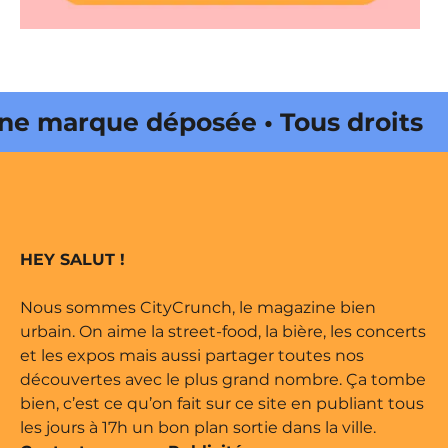
marque déposée • Tous droits
 édité par Buena Onda Web •
marque déposée • Tous droits
HEY SALUT !
 édité par Buena Onda Web •
Nous sommes CityCrunch, le magazine bien
urbain. On aime la street-food, la bière, les concerts
et les expos mais aussi partager toutes nos
découvertes avec le plus grand nombre. Ça tombe
bien, c’est ce qu’on fait sur ce site en publiant tous
les jours à 17h un bon plan sortie dans la ville.