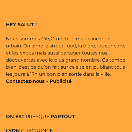
 édité par Buena Onda Web •
marque déposée • Tous droits
HEY SALUT !
 édité par Buena Onda Web •
Nous sommes CityCrunch, le magazine bien
urbain. On aime la street-food, la bière, les concerts
et les expos mais aussi partager toutes nos
découvertes avec le plus grand nombre. Ça tombe
bien, c’est ce qu’on fait sur ce site en publiant tous
les jours à 17h un bon plan sortie dans la ville.
Contactez-nous
-
Publicité
ON EST
PRESQUE
PARTOUT
LYON
CITYCRUNCH