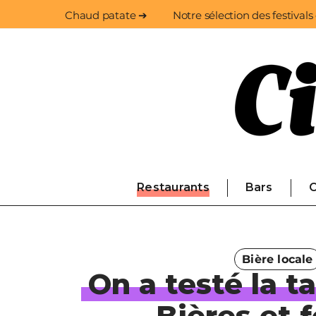
Chaud patate ➔
Notre sélection des festivals
Restaurants
Bars
C
Bière locale
On a testé la 
Bières et 