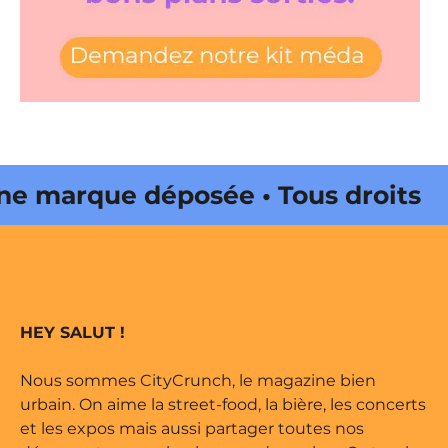
marque déposée • Tous droits
 édité par Buena Onda Web •
marque déposée • Tous droits
HEY SALUT !
 édité par Buena Onda Web •
Nous sommes CityCrunch, le magazine bien
urbain. On aime la street-food, la bière, les concerts
et les expos mais aussi partager toutes nos