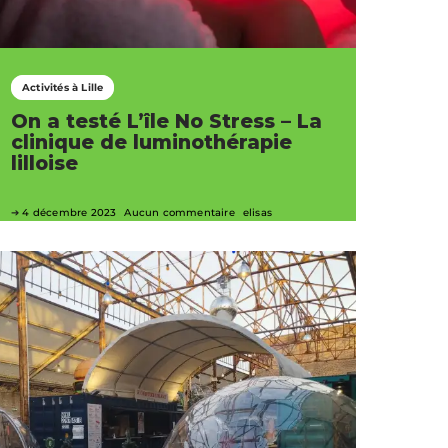
Activités à Lille
On a testé L’île No Stress – La
clinique de luminothérapie
lilloise
4 décembre 2023
Aucun commentaire
elisas