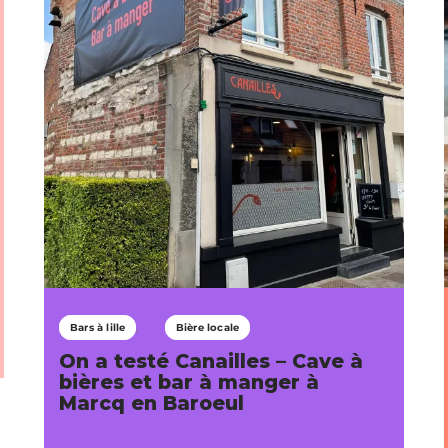
Bars à lille
Bière locale
On a testé Canailles – Cave à
bières et bar à manger à
Marcq en Baroeul