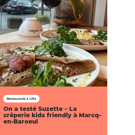
Restaurants à Lille
On a testé Suzette – La
crêperie kids friendly à Marcq-
en-Baroeul