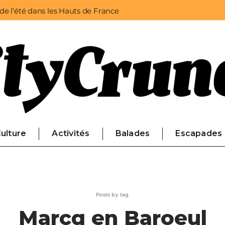
 de l’été dans les Hauts de France
ulture
Activités
Balades
Escapades
Posts by tag
Marcq en Baroeul