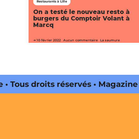
Restaurants à Lille
On a testé le nouveau resto à
burgers du Comptoir Volant à
Marcq
10 février 2022
Aucun commentaire
La saumure
droits réservés • Magazine édité
a Onda Web •