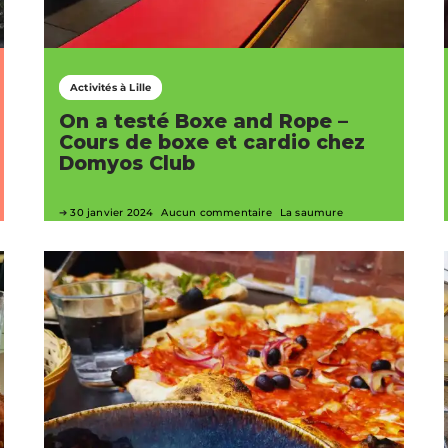
Activités à Lille
On a testé Boxe and Rope –
Cours de boxe et cardio chez
Domyos Club
30 janvier 2024
Aucun commentaire
La saumure