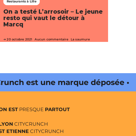
Restaurants à Lille
On a testé L’arrosoir – Le jeune
resto qui vaut le détour à
Marcq
20 octobre 2021
Aucun commentaire
La saumure
est une marque déposée • Tous
ON EST
PRESQUE
PARTOUT
LYON
CITYCRUNCH
ST ETIENNE
CITYCRUNCH