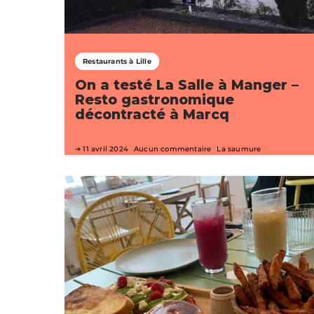
Restaurants à Lille
On a testé La Salle à Manger –
Resto gastronomique
décontracté à Marcq
11 avril 2024
Aucun commentaire
La saumure