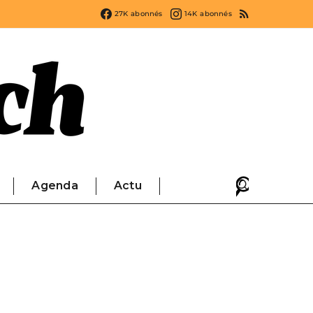
27K
abonnés
14K
abonnés
Agenda
Actu