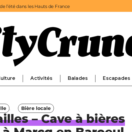
 de l’été dans les Hauts de France
ulture
Activités
Balades
Escapades
lle
Bière locale
illes – Cave à bières
 à Marcq en Baroeul