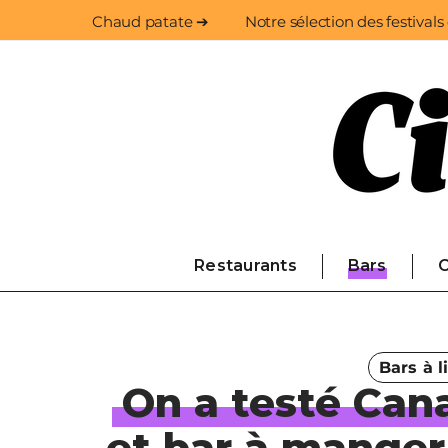
Chaud patate ➔
Notre sélection des festivals
Restaurants
Bars
C
Bars à li
On a testé Cana
et bar à manger