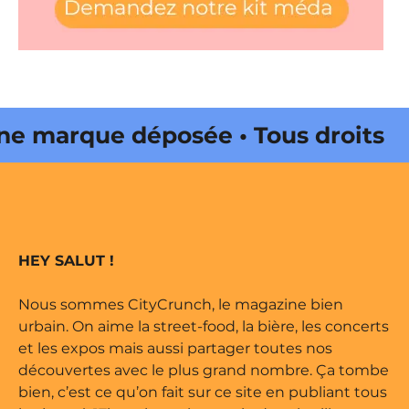
marque déposée • Tous droits
 édité par Buena Onda Web •
marque déposée • Tous droits
HEY SALUT !
 édité par Buena Onda Web •
Nous sommes CityCrunch, le magazine bien
urbain. On aime la street-food, la bière, les concerts
et les expos mais aussi partager toutes nos
découvertes avec le plus grand nombre. Ça tombe
bien, c’est ce qu’on fait sur ce site en publiant tous