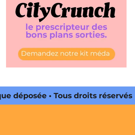
éposée • Tous droits réservés •
Onda Web • CityCrunch est une
s réservés • Magazine édité par