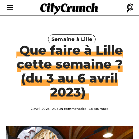
Semaine à Lille
Que faire à Lille
cette semaine ?
(du 3 au 6 avril
2023)
2 avril 2023
Aucun commentaire
La saumure