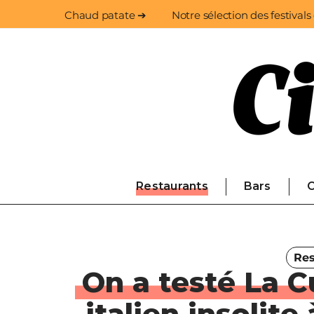
Chaud patate ➔
Notre sélection des festivals
Restaurants
Bars
C
Res
On a testé La C
italien insolite