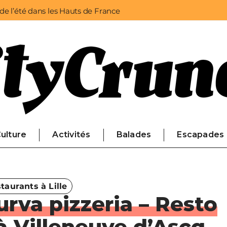
 de l’été dans les Hauts de France
ulture
Activités
Balades
Escapades
taurants à Lille
urva pizzeria – Resto
 à Villeneuve d’Ascq