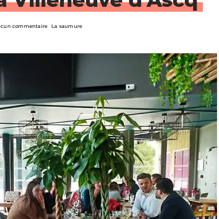
cun commentaire
La saumure