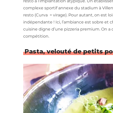
resto à l’implantation atypique. Un établiss
complexe sportif annexe du stadium à Vill
resto (Curva = virage). Pour autant, on est lo
indépendante ! Ici, l’ambiance est sobre et ch
cuisine digne d’une pizzeria premium. On a 
compétition.
Pasta, velouté de petits po