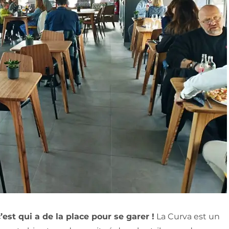
est qui a de la place pour se garer !
La Curva est un