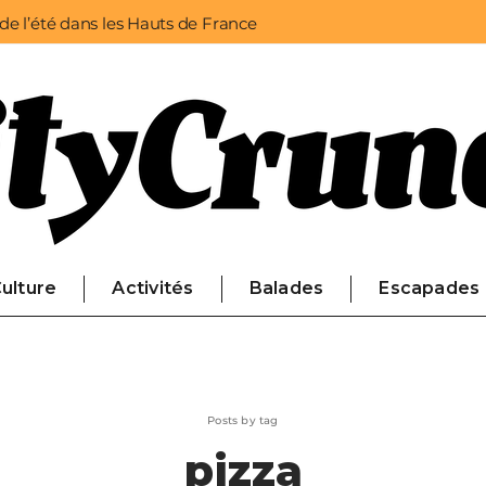
 de l’été dans les Hauts de France
ulture
Activités
Balades
Escapades
Posts by tag
pizza