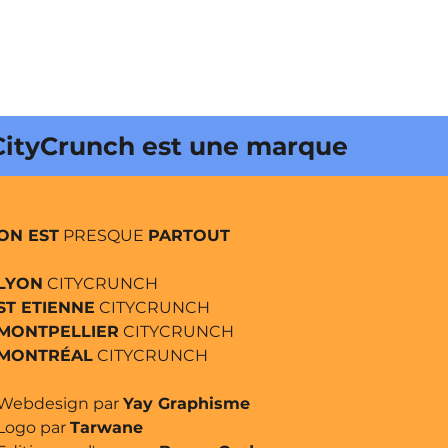
unch est une marque déposée •
ON EST
PRESQUE
PARTOUT
LYON
CITYCRUNCH
ST ETIENNE
CITYCRUNCH
MONTPELLIER
CITYCRUNCH
MONTRÉAL
CITYCRUNCH
Webdesign par
Yay Graphisme
Logo par
Tarwane