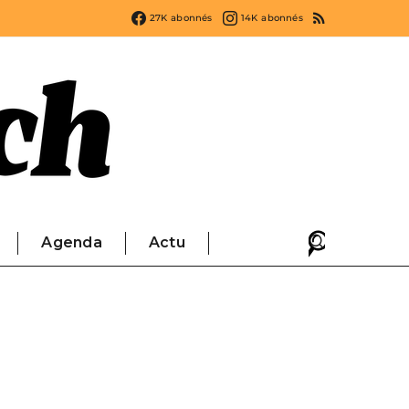
27K
abonnés
14K
abonnés
Agenda
Actu