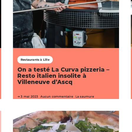
Restaurants à Lille
On a testé La Curva pizzeria –
Resto italien insolite à
Villeneuve d’Ascq
3 mai 2023
Aucun commentaire
La saumure