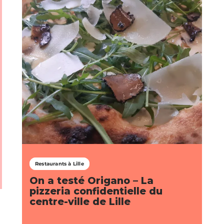
Restaurants à Lille
On a testé Origano – La
pizzeria confidentielle du
centre-ville de Lille