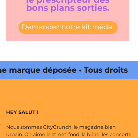
marque déposée • Tous droits
e édité par Buena Onda Web •
marque déposée • Tous droits
HEY SALUT !
e édité par Buena Onda Web •
Nous sommes CityCrunch, le magazine bien
urbain. On aime la street-food, la bière, les concerts