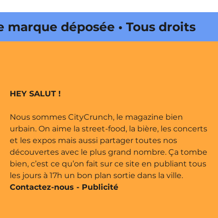
arque déposée • Tous droits
édité par Buena Onda Web •
arque déposée • Tous droits
HEY SALUT !
édité par Buena Onda Web •
Nous sommes CityCrunch, le magazine bien
urbain. On aime la street-food, la bière, les concerts
et les expos mais aussi partager toutes nos
découvertes avec le plus grand nombre. Ça tombe
bien, c’est ce qu’on fait sur ce site en publiant tous
les jours à 17h un bon plan sortie dans la ville.
Contactez-nous
-
Publicité