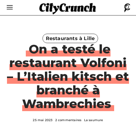
Restaurants à Lille
On a testé le
restaurant Volfoni
– L’Italien kitsch et
branché à
Wambrechies
25 mai 2023
2 commentaires
La saumure