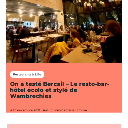
Restaurants à Lille
On a testé Bercail – Le resto-bar-
hôtel écolo et stylé de
Wambrechies
16 novembre 2021
Aucun commentaire
Emma