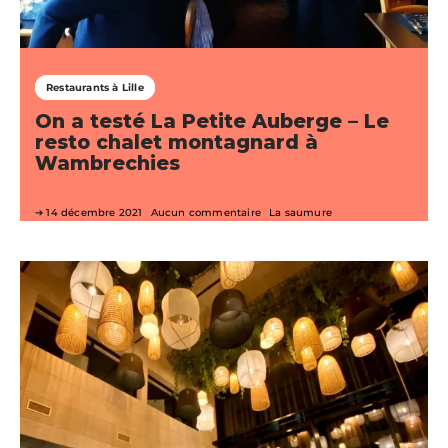
Restaurants à Lille
On a testé La Petite Auberge – Le
resto chalet montagnard à
Wambrechies
14 décembre 2021
Aucun commentaire
La saumure