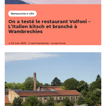
Restaurants à Lille
On a testé le restaurant Volfoni –
L’Italien kitsch et branché à
Wambrechies
25 mai 2023
2 commentaires
La saumure