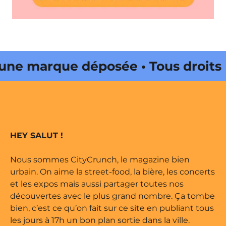
e marque déposée • Tous droits
ine édité par Buena Onda Web •
e marque déposée • Tous droits
HEY SALUT !
ine édité par Buena Onda Web •
Nous sommes CityCrunch, le magazine bien
urbain. On aime la street-food, la bière, les concerts
et les expos mais aussi partager toutes nos
découvertes avec le plus grand nombre. Ça tombe
bien, c’est ce qu’on fait sur ce site en publiant tous
les jours à 17h un bon plan sortie dans la ville.