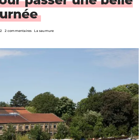
ournée
22
2 commentaires
La saumure