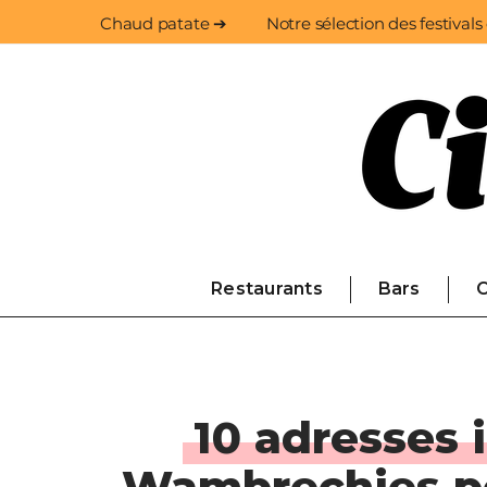
Chaud patate ➔
Notre sélection des festivals
Restaurants
Bars
C
10 adresses 
Wambrechies po