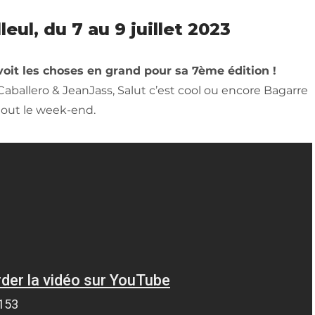
eul, du 7 au 9 juillet 2023
 voit les choses en grand pour sa 7ème édition !
Caballero & JeanJass, Salut c’est cool ou encore Bagarre
tout le week-end.