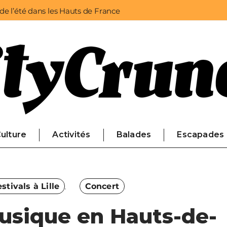
 de l’été dans les Hauts de France
ulture
Activités
Balades
Escapades
stivals à Lille
Concert
musique en Hauts-de-