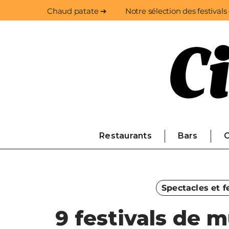
Chaud patate ➔
Notre sélection des festivals
Restaurants
Bars
C
Spectacles et fe
9 festivals de 