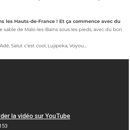
ans les Hauts-de-France ! Et ça commence avec du
 le sable de Malo-les-Bains sous les pieds, avec du bon
Adé, Salut c’est cool, Lujipeka, Voyou…