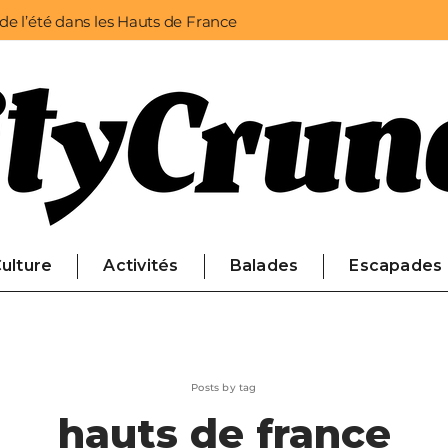
 de l’été dans les Hauts de France
ulture
Activités
Balades
Escapades
Posts by tag
hauts de france