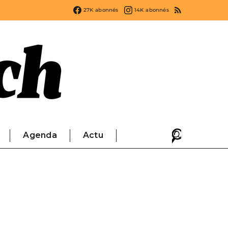
27K
abonnés
14K
abonnés
Agenda
Actu