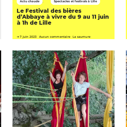
Actu chaude
Spectacles et festivals à Lille
Le Festival des bières
d’Abbaye à vivre du 9 au 11 juin
à 1h de Lille
7 juin 2023
Aucun commentaire
La saumure