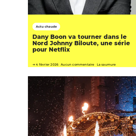
Actu chaude
Dany Boon va tourner dans le
Nord Johnny Biloute, une série
pour Netflix
4 février 2026
Aucun commentaire
La saumure