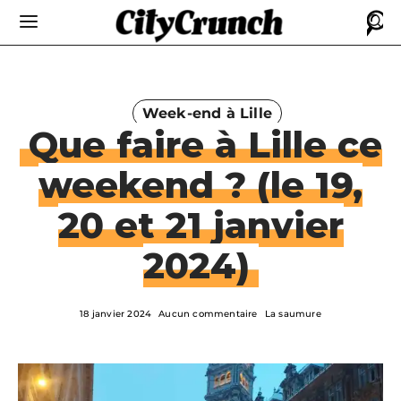
Week-end à Lille
Que faire à Lille ce
weekend ? (le 19,
20 et 21 janvier
2024)
18 janvier 2024
Aucun commentaire
La saumure