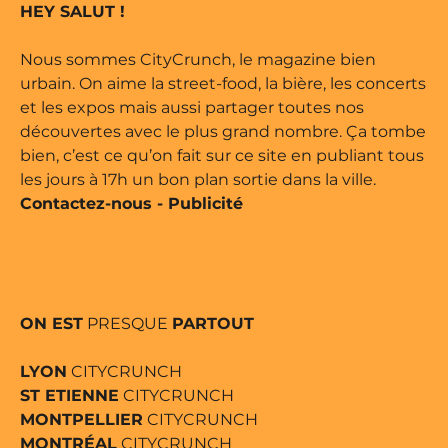
HEY SALUT !
e édité par Buena Onda Web •
Nous sommes CityCrunch, le magazine bien
urbain. On aime la street-food, la bière, les concerts
et les expos mais aussi partager toutes nos
découvertes avec le plus grand nombre. Ça tombe
bien, c’est ce qu’on fait sur ce site en publiant tous
les jours à 17h un bon plan sortie dans la ville.
Contactez-nous
-
Publicité
ON EST
PRESQUE
PARTOUT
LYON
CITYCRUNCH
ST ETIENNE
CITYCRUNCH
MONTPELLIER
CITYCRUNCH
MONTRÉAL
CITYCRUNCH