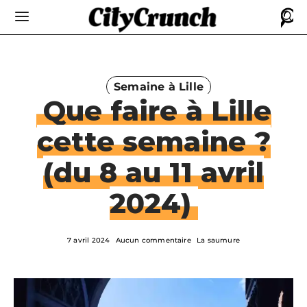
Semaine à Lille
Que faire à Lille
cette semaine ?
(du 8 au 11 avril
2024)
7 avril 2024
Aucun commentaire
La saumure