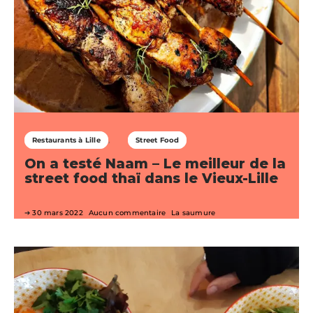
Restaurants à Lille
Street Food
On a testé Naam – Le meilleur de la
street food thaï dans le Vieux-Lille
30 mars 2022
Aucun commentaire
La saumure