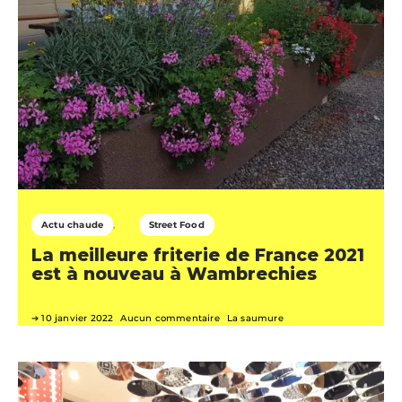
Actu chaude
Street Food
La meilleure friterie de France 2021
est à nouveau à Wambrechies
10 janvier 2022
Aucun commentaire
La saumure