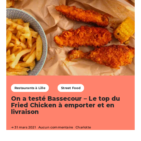
Restaurants à Lille
Street Food
On a testé Bassecour – Le top du
Fried Chicken à emporter et en
livraison
31 mars 2021
Aucun commentaire
Charlotte