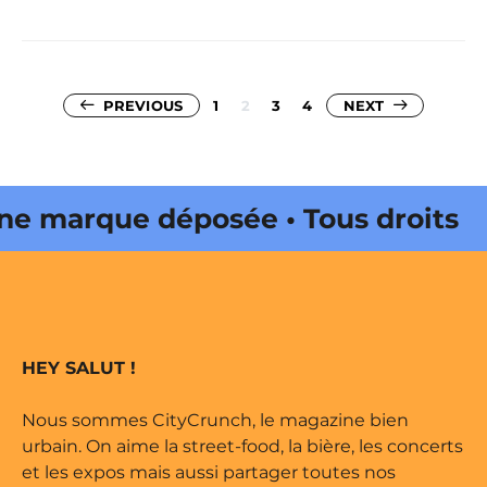
Pagination
PREVIOUS
1
2
3
4
NEXT
des
publications
arque déposée • Tous droits
édité par Buena Onda Web •
arque déposée • Tous droits
HEY SALUT !
édité par Buena Onda Web •
Nous sommes CityCrunch, le magazine bien
urbain. On aime la street-food, la bière, les concerts
et les expos mais aussi partager toutes nos