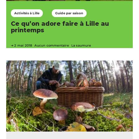
Activités à Lille
Guide par saison
Ce qu’on adore faire à Lille au
printemps
2 mai 2018
Aucun commentaire
La saumure