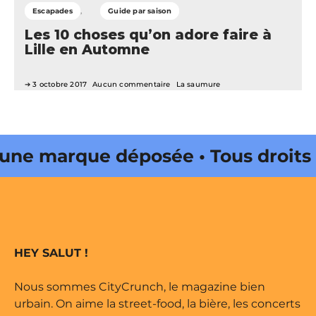
Escapades
Guide par saison
Les 10 choses qu’on adore faire à
Lille en Automne
3 octobre 2017
Aucun commentaire
La saumure
ne marque déposée • Tous droits
ine édité par Buena Onda Web •
ne marque déposée • Tous droits
HEY SALUT !
ine édité par Buena Onda Web •
Nous sommes CityCrunch, le magazine bien
urbain. On aime la street-food, la bière, les concerts