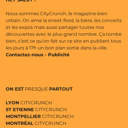
ine édité par Buena Onda Web •
Nous sommes CityCrunch, le magazine bien
urbain. On aime la street-food, la bière, les concerts
et les expos mais aussi partager toutes nos
découvertes avec le plus grand nombre. Ça tombe
bien, c’est ce qu’on fait sur ce site en publiant tous
les jours à 17h un bon plan sortie dans la ville.
Contactez-nous
-
Publicité
ON EST
PRESQUE
PARTOUT
LYON
CITYCRUNCH
ST ETIENNE
CITYCRUNCH
MONTPELLIER
CITYCRUNCH
MONTRÉAL
CITYCRUNCH