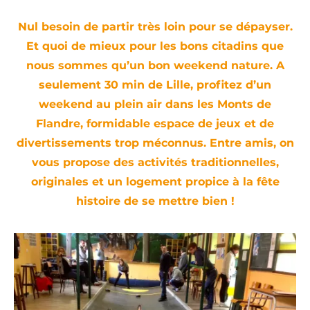
Nul besoin de partir très loin pour se dépayser.
Et quoi de mieux pour les bons citadins que
nous sommes qu’un bon weekend nature. A
seulement 30 min de Lille, profitez d’un
weekend au plein air dans les Monts de
Flandre, formidable espace de jeux et de
divertissements trop méconnus. Entre amis, on
vous propose des activités traditionnelles,
originales et un logement propice à la fête
histoire de se mettre bien !