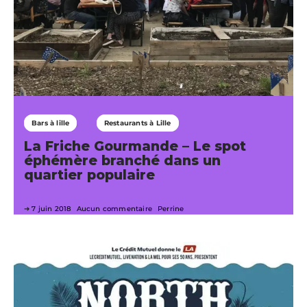
Bars à lille
Restaurants à Lille
La Friche Gourmande – Le spot
éphémère branché dans un
quartier populaire
7 juin 2018
Aucun commentaire
Perrine