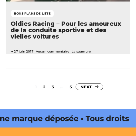
BONS PLANS DE L'ÉTÉ
Oldies Racing – Pour les amoureux
de la conduite sportive et des
vielles voitures
27 juin 2017
Aucun commentaire
La saumure
Pagination
1
2
3
…
5
NEXT
des
publications
marque déposée • Tous droits