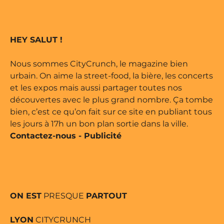
 édité par Buena Onda Web •
marque déposée • Tous droits
HEY SALUT !
 édité par Buena Onda Web •
Nous sommes CityCrunch, le magazine bien
urbain. On aime la street-food, la bière, les concerts
et les expos mais aussi partager toutes nos
découvertes avec le plus grand nombre. Ça tombe
bien, c’est ce qu’on fait sur ce site en publiant tous
les jours à 17h un bon plan sortie dans la ville.
Contactez-nous
-
Publicité
ON EST
PRESQUE
PARTOUT
LYON
CITYCRUNCH