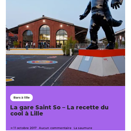
Bars à lille
La gare Saint So – La recette du
cool à Lille
11 octobre 2017
Aucun commentaire
La saumure