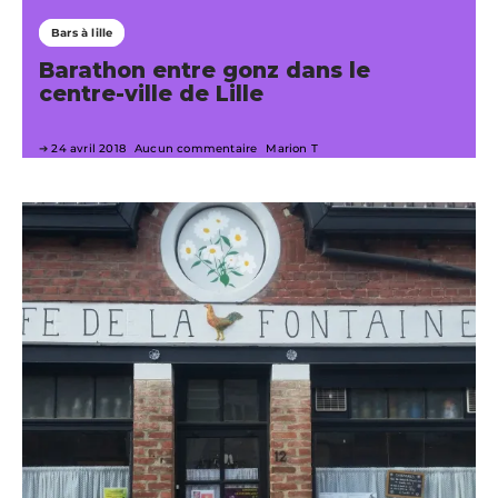
Bars à lille
Barathon entre gonz dans le
centre-ville de Lille
24 avril 2018
Aucun commentaire
Marion T