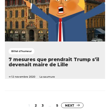
Billet d'humeur
7 mesures que prendrait Trump s’il
devenait maire de Lille
12 novembre 2020
La saumure
Pagination
1
2
3
…
5
NEXT