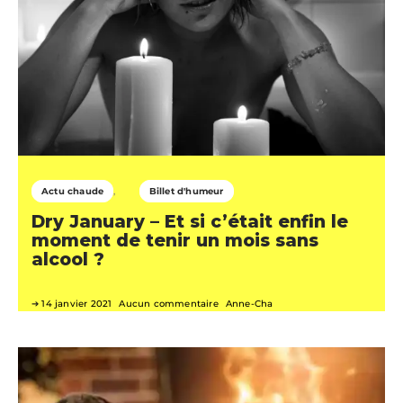
Actu chaude
Billet d'humeur
Dry January – Et si c’était enfin le
moment de tenir un mois sans
alcool ?
14 janvier 2021
Aucun commentaire
Anne-Cha