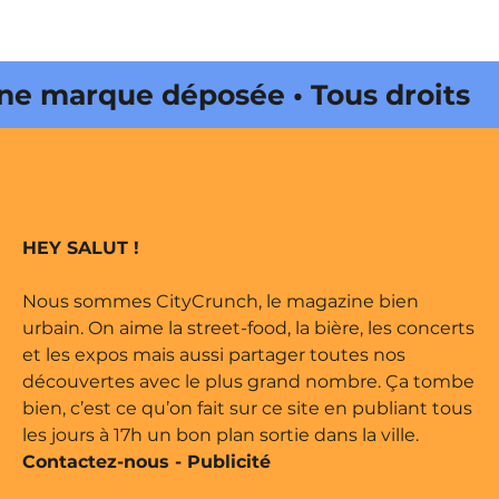
des
publications
arque déposée • Tous droits
édité par Buena Onda Web •
arque déposée • Tous droits
HEY SALUT !
édité par Buena Onda Web •
Nous sommes CityCrunch, le magazine bien
urbain. On aime la street-food, la bière, les concerts
et les expos mais aussi partager toutes nos
découvertes avec le plus grand nombre. Ça tombe
bien, c’est ce qu’on fait sur ce site en publiant tous
les jours à 17h un bon plan sortie dans la ville.
Contactez-nous
-
Publicité